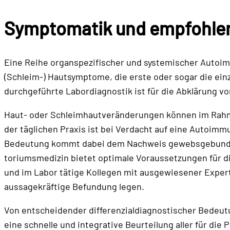
Symptomatik und empfohlen
Eine Reihe organspezifischer und systemischer Auto­i
(Schleim-) Hautsymptome, die erste oder sogar die einzi
durchgeführte Labor­diagnostik ist für die Ab­klärung
Haut- oder Schleimhautveränderungen können im Ra­h­men
der täglichen Praxis ist bei Verdacht auf eine Autoimm
Bedeutung kommt dabei dem Nachweis gewebs­gebundener
toriumsmedizin bietet optimale Voraussetzungen für di
und im Labor tätige Kolle­gen mit ausgewiesener Exper
aussagekräftige Befundung legen.
Von entscheidender differenzialdiagnostischer Bedeut
eine schnelle und integrative Beurtei­lung aller für di