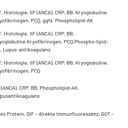
F, Histologie, IIF (ANCA), CRP, BB, Kryoglobuline,
yofibrinogen, PCQ, ggfs. Phospholipid-AK
F, Histologie, IIF (ANCA), CRP, BB,
yoglobuline,Kryofibrinogen, PCQ,Phospho-lipid-
, Lupus-antikoagulans
F, Histologie, IIF (ANCA), CRP, BB, Kryoglobuline,
yofibrinogen, PCQ
F (ANCA), CRP, BB, Phospholipid-AK,
pusantikoagulans
ves Protein, DIF – direkte Immunfluoreszenz, GOT –