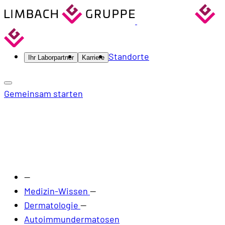
Standorte
Ihr Laborpartner
Karriere
Gemeinsam starten
—
Medizin-Wissen
—
Dermatologie
—
Autoimmundermatosen