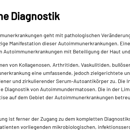
e Diagnostik
mmunerkrankungen geht mit pathologischen Veränderungen
ge Manifestation dieser Autoimmuner­kran­­kungen. Eine e
 von Auto­immun­erkrankungen mit Betei­ligung der Haut 
 von Kollagenosen, Arthritiden, Vas­kulitiden, bul­lös
unerkrankung eine umfassende, je­doch zielgerichtete und
 und zirkulierender Se­rum-Auto­­antikörper zu. Die In
e Diagnostik von Autoimmun­dermatosen. Die in der Limb
tise auf dem Gebiet der Autoimmun­erkrankungen betreut,
ung ist ferner der Zugang zu dem kompletten Dia­gnosti
e Patienten vorliegenden mikrobio­logischen, infektionss