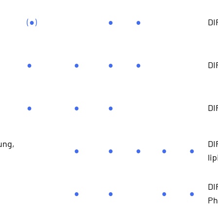
(●)
●
●
DI
●
●
●
●
DI
●
●
●
DI
ung,
DI
●
●
●
●
●
li
DI
●
●
●
●
Ph