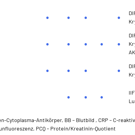
DI
●
●
●
●
Kr
DI
●
●
●
●
●
Kr
AK
DI
●
●
●
●
Kr
II
●
●
●
Lu
n-Cytoplasma-Antikörper, BB – Blutbild , CRP – C-reakti
unfluoreszenz, PCQ – Protein/Kreatinin-Quotient