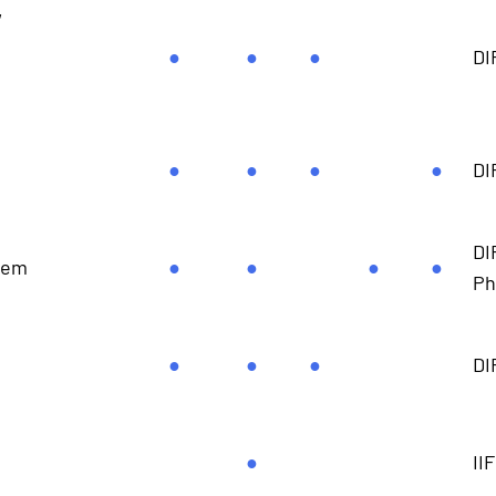
,
●
●
●
DI
●
●
●
●
DI
DI
hem
●
●
●
●
Ph
●
●
●
DI
●
II