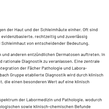
 der Haut und der Schleimhäute ein­her. Oft sind
videnzbasierte, recht­zeitig und zu­ver­lässig
und Schleim­haut von entscheidender Bedeutung.
en und anderen entzündlichen Dermatosen auftre­ten. In
 rationale Diagnostik zu ver­anlassen. Eine zentrale
tegration der Fächer Pathologie und Labora­
ach Gruppe etablierte Diagnostik wird durch klinisch
 die einen beson­deren Wert auf eine klinisch
kspektrum der Labormedizin und Patho­logie, wodurch
erologischen sowie klinisch-che­mischen Befunde