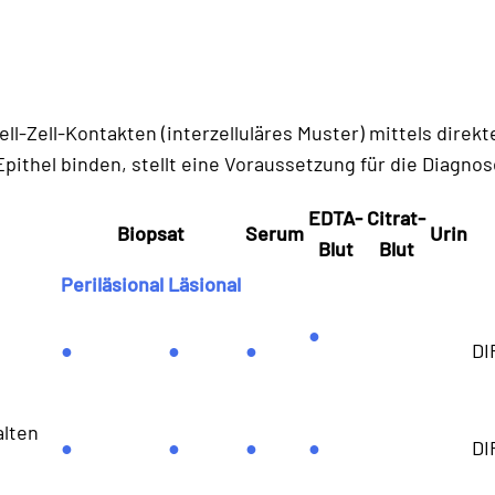
l-Zell-Kontakten (interzelluläres Muster) mittels direk
 Epithel binden, stellt eine Voraussetzung für die Diagn
EDTA-
Citrat-
Biopsat
Serum
Urin
Blut
Blut
Periläsional
Läsional
●
●
●
●
DI
alten
●
●
●
●
DI