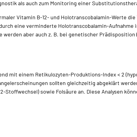
iagnostik als auch zum Monitoring einer Substitutionsthe
maler Vitamin B-12- und Holotranscobalamin-Werte die W
t durch eine verminderte Holotranscobalamin-Aufnahme in
e werden aber auch z. B. bei genetischer Prädispositio
d mit einem Retikulozyten-Produktions-Index < 2 (hypor
ngelerscheinungen sollten gleichzeitig abgeklärt werde
2-Stoffwechsel) sowie Folsäure an. Diese Analysen kön