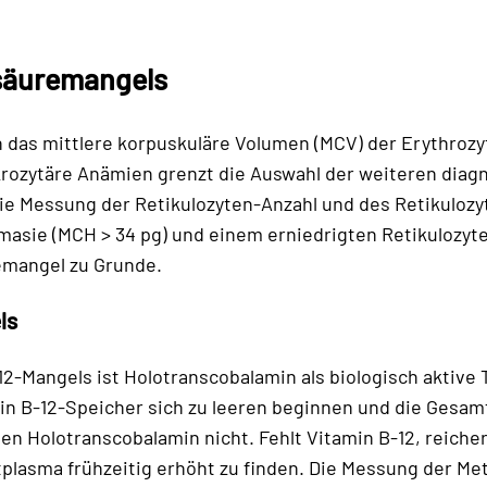
lsäuremangels
en das mittlere korpuskuläre Volumen (MCV) der Erythroz
makrozytäre Anämien grenzt die Auswahl der weiteren dia
die Messung der Retikulozyten-Anzahl und des Retikuloz
omasie (MCH > 34 pg) und einem erniedrigten Retikulozyte
emangel zu Grunde.
ls
2-Mangels ist Holotranscobalamin als biologisch aktive 
in B-12-Speicher sich zu leeren beginnen und die Gesam
sen Holotranscobalamin nicht. Fehlt Vitamin B-12, reich
plasma frühzeitig erhöht zu finden. Die Messung der Me