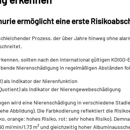
nurie
ermöglicht eine erste Risiko­abs
 schleichender Prozess, der über Jahre hinweg ohne ala
chreitet.
kennen, sollten nach den international gültigen ­KDIGO
eibende Nierenschädigung in regelmäßigen Abständen f
 als Indikator der Nierenfunktion
uotient) als Indikator der Nierengewebeschädigung
gen wird eine Nierenschädigung in verschiedene Stadien
he Abbildung). Die Farbkodierung reflektiert die Risiko
o, orange: hohes Risiko, rot: sehr hohes Risiko). Demna
0 ml/min/1,73 m² und gleichzeitig hoher Albuminaussche