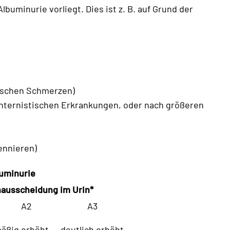
buminurie vorliegt. Dies ist z. B. auf Grund der
ischen Schmerzen)
internistischen Erkrankungen, oder nach größeren
ennieren)
buminurie
ausscheidung im Urin*
A2
A3
äßig erhöht
deutlich erhöht