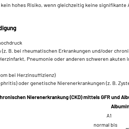
ein hohes Risiko, wenn gleichzeitig keine signifikante Al
digung
thochdruck
(z. B. bei rheumatischen Erkrankungen und/oder chron
 Herzinfarkt, Pneumonie oder anderen schweren akuten 
om bei Herzinsuffizienz)
phritis) oder genetische Nierenerkrankungen (z. B. Zyst
 chronischen Nierenerkrankung (CKD) mittels GFR und Al
Albumin
A1
normal bis
m