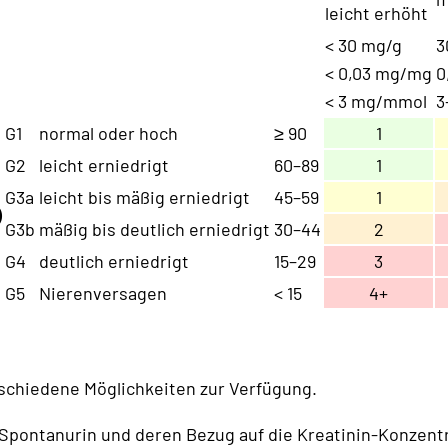
leicht erhöht
< 30 mg/g
3
< 0,03 mg/mg
0
< 3 mg/mmol
3
G1
normal oder hoch
≥ 90
1
G2
leicht erniedrigt
60–89
1
G3a
leicht bis mäßig erniedrigt
45–59
1
)
G3b
mäßig bis deutlich erniedrigt
30–44
2
G4
deutlich erniedrigt
15–29
3
G5
Nierenversagen
< 15
4+
schiedene Möglichkeiten zur Verfügung.
ontanurin und deren Bezug auf die Kreatinin-Konzentr