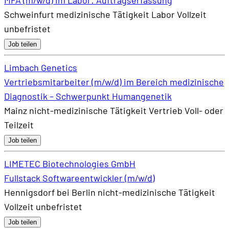
MFA (m/w/d) im Labor: Auftragserfassung
Schweinfurt
medizinische Tätigkeit
Labor
Vollzeit
unbefristet
Job teilen
Limbach Genetics
Vertriebsmitarbeiter (m/w/d) im Bereich medizinische
Diagnostik – Schwerpunkt Humangenetik
Mainz
nicht-medizinische Tätigkeit
Vertrieb
Voll- oder
Teilzeit
Job teilen
LIMETEC Biotechnologies GmbH
Fullstack Softwareentwickler (m/w/d)
Hennigsdorf bei Berlin
nicht-medizinische Tätigkeit
Vollzeit
unbefristet
Job teilen