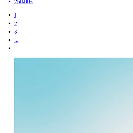
250,00€
1
2
3
…