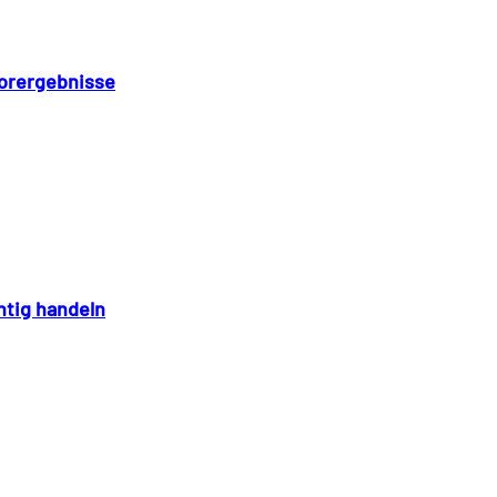
aborergebnisse
chtig handeln